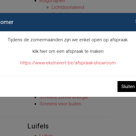
Rolgordijnen
Lichtdoorlatend
Verduisterend
Duo rolgordijnen
zomer
Tijdens de zomermaanden zijn we enkel open op afspraak.
Exclusief screens
klik hier om een afspraak te maken
Exclusief screen 100
https://www.ekstravert.be/afspraak-showroom
Exclusief screen 130
Budget screen 95 staaldraad
geleiding
Screens opbouw
Sluiten
Screens elektrisch
Screens zonne energie
Screens voor buiten
Luifels