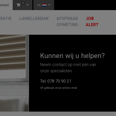
0
ontact
NL
RATIE
LAMELLENDAK
AFSPRAAK
JOB
OPMETING
ALERT
Kunnen wij u helpen?
Neem contact op met één van
onze specialisten.
Tel.
078 70 90 21
Of gebruik onze online chat