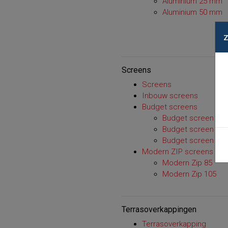
Aluminium 25 mm
Aluminium 50 mm
Screens
Screens
Inbouw screens
Budget screens
Budget screen 95
Budget screen 105
Budget screen 125
Modern ZIP screens
Modern Zip 85
Modern Zip 105
Terrasoverkappingen
Terrasoverkapping