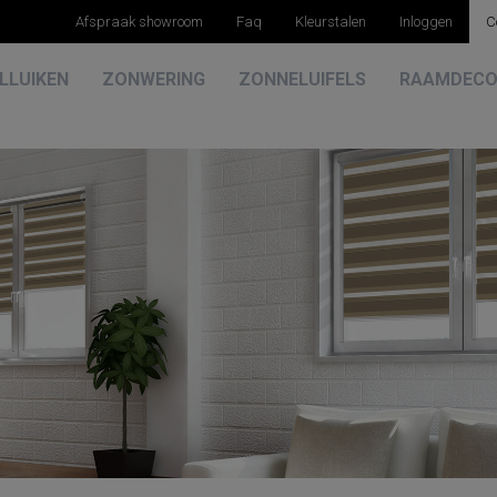
Afspraak showroom
Faq
Kleurstalen
Inloggen
C
LLUIKEN
ZONWERING
ZONNELUIFELS
RAAMDECO