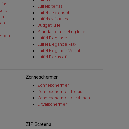
Luifels
ping
Luifels terras
aand
Luifels elektrisch
rn
Luifels vrijstaand
len
Budget luifel
Standaard afmeting luifel
erpen
Luifel Elegance
Luifel Elegance Max
Luifel Elegance Volant
Luifel Exclusief
Zonneschermen
Zonneschermen
Zonneschermen terras
Zonneschermen elektrisch
Uitvalschermen
ZIP Screens