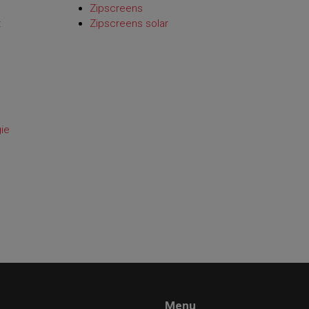
Zipscreens
t
Zipscreens solar
ie
Menu