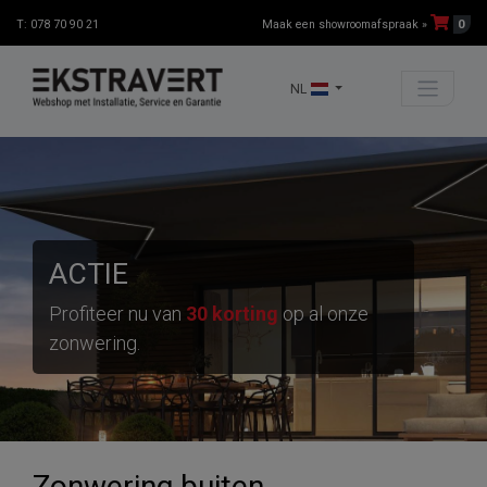
0
T: 078 70 90 21
Maak een showroomafspraak »
NL
ACTIE
Profiteer nu van
30 korting
op al onze
zonwering.
Zonwering buiten