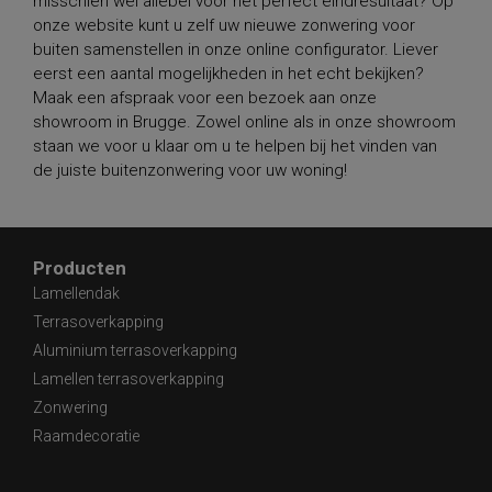
misschien wel allebei voor het perfect eindresultaat? Op
onze website kunt u zelf uw nieuwe zonwering voor
buiten samenstellen in onze online configurator. Liever
eerst een aantal mogelijkheden in het echt bekijken?
Maak een afspraak voor een bezoek aan onze
showroom in Brugge. Zowel online als in onze showroom
staan we voor u klaar om u te helpen bij het vinden van
de juiste buitenzonwering voor uw woning!
Producten
Lamellendak
Terrasoverkapping
Aluminium terrasoverkapping
Lamellen terrasoverkapping
Zonwering
Raamdecoratie