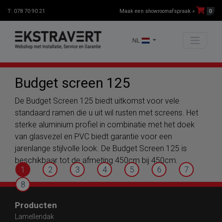
0
T: 078 70 90 21
Maak een showroomafspraak »
NL
Budget screen 125
De Budget Screen 125 biedt uitkomst voor vele
standaard ramen die u uit wil rusten met screens. Het
sterke aluminium profiel in combinatie met het doek
van glasvezel en PVC biedt garantie voor een
jarenlange stijlvolle look. De Budget Screen 125 is
beschikbaar tot de afmeting 450cm bij 450cm.
1
2
3
4
5
6
7
8
Producten
Lamellendak