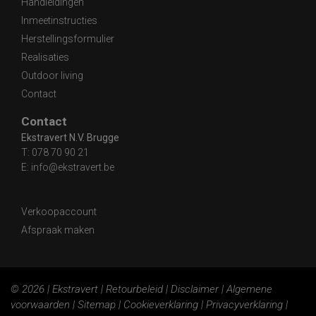
Handleidingen
Inmeetinstructies
Herstellingsformulier
Realisaties
Outdoor living
Contact
Contact
Ekstravert N.V. Brugge
T:
078 70 90 21
E:
info@ekstravert.be
Verkoopaccount
Afspraak maken
© 2026 | Ekstravert |
Retourbeleid
|
Disclaimer
|
Algemene
voorwaarden
|
Sitemap
|
Cookieverklaring
|
Privacyverklaring
|