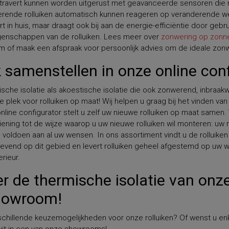
kstravert kunnen worden uitgerust met geavanceerde sensoren die 
lerende rolluiken automatisch kunnen reageren op veranderende 
rt in huis, maar draagt ook bij aan de energie-efficiëntie door geb
eigenschappen van de rolluiken. Lees meer over
zonwering op zonn
f maak een afspraak voor persoonlijk advies om de ideale zonwe
ik samenstellen in onze online con
ische isolatie als akoestische isolatie die ook zonwerend, inbra
te plek voor rolluiken op maat! Wij helpen u graag bij het vinden van
nline configurator stelt u zelf uw nieuwe rolluiken op maat samen. 
ening tot de wijze waarop u uw nieuwe rolluiken wil monteren: uw r
voldoen aan al uw wensen. In ons assortiment vindt u de rolluike
strevend op dit gebied en levert rolluiken geheel afgestemd op uw
rieur.
 de thermische isolatie van onze
howroom!
schillende keuzemogelijkheden voor onze rolluiken? Of wenst u enk