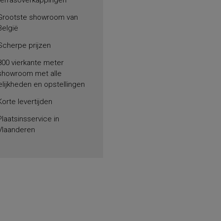
terrasoverkappingen
Grootste showroom van
België
Scherpe prijzen
800 vierkante meter
showroom met alle
lijkheden en opstellingen
Korte levertijden
Plaatsinsservice in
Vlaanderen