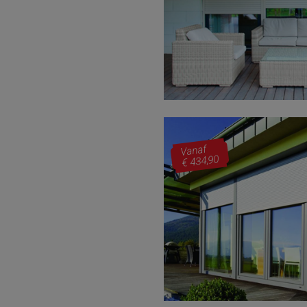
Vanaf
€ 434,90