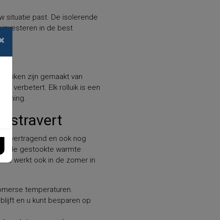
 uw situatie past. De isolerende
r investeren in de best
×
olluiken zijn gemaakt van
k verbetert. Elk rolluik is een
ekening.
Ekstravert
braakvertragend en ook nog
 kan de gestookte warmte
tie werkt ook in de zomer in
 zomerse temperaturen.
blijft en u kunt besparen op