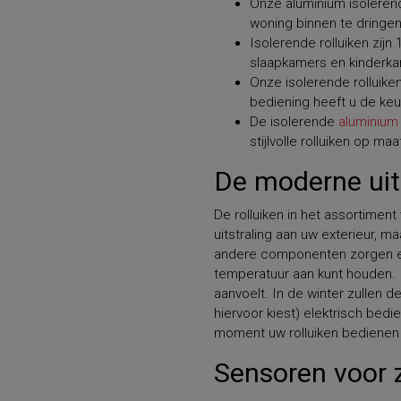
Onze aluminium isolerend
woning binnen te dringen 
Isolerende rolluiken zij
slaapkamers en kinderk
Onze isolerende rolluike
bediening heeft u de ke
De isolerende
aluminium 
stijlvolle rolluiken op maa
De moderne uits
De rolluiken in het assortimen
uitstraling aan uw exterieur, 
andere componenten zorgen erv
temperatuur aan kunt houden. 
aanvoelt. In de winter zullen de
hiervoor kiest) elektrisch bed
moment uw rolluiken bedienen e
Sensoren voor 