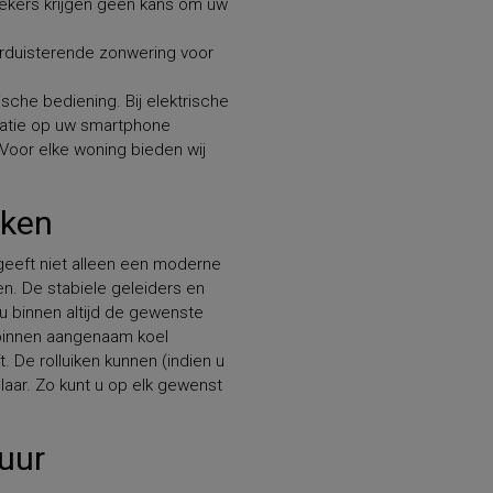
brekers krijgen geen kans om uw
rduisterende zonwering voor
sche bediening. Bij elektrische
catie op uw smartphone
 Voor elke woning bieden wij
iken
 geeft niet alleen een moderne
en. De stabiele geleiders en
 binnen altijd de gewenste
 binnen aangenaam koel
t. De rolluiken kunnen (indien u
laar. Zo kunt u op elk gewenst
uur