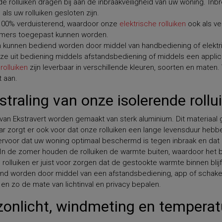
e rolluiken dragen bij aan de inbraakveiligheid van uw woning. In
als uw rolluiken gesloten zijn.
n 100% verduisterend, waardoor onze
elektrische rolluiken
ook als ve
amers toegepast kunnen worden.
n kunnen bediend worden door middel van handbediening of elektri
uze uit bediening middels afstandsbediening of middels een appli
rolluiken
zijn leverbaar in verschillende kleuren, soorten en maten.
t aan.
traling van onze isolerende rollu
t van Ekstravert worden gemaakt van sterk aluminium. Dit materiaal
maar zorgt er ook voor dat onze rolluiken een lange levensduur hebb
oor dat uw woning optimaal beschermd is tegen inbraak en dat u
In de zomer houden de rolluiken de warmte buiten, waardoor het
 rolluiken er juist voor zorgen dat de gestookte warmte binnen blijf
iend worden door middel van een afstandsbediening, app of schake
n zo de mate van lichtinval en privacy bepalen.
zonlicht, windmeting en temperat