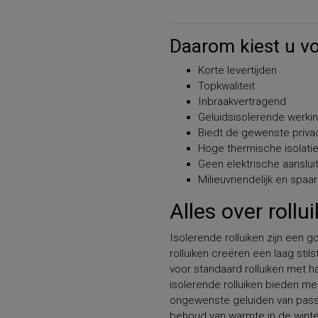
Daarom kiest u vo
Korte levertijden
Topkwaliteit
Inbraakvertragend
Geluidsisolerende werki
Biedt de gewenste privac
Hoge thermische isolat
Geen elektrische aanslui
Milieuvriendelijk en spaa
Alles over roll
Isolerende rolluiken zijn een 
rolluiken creëren een laag stil
voor standaard rolluiken met 
isolerende rolluiken bieden mee
ongewenste geluiden van passe
behoud van warmte in de winte