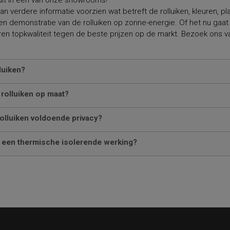
uit in een van onze showrooms!
verdere informatie voorzien wat betreft de rolluiken, kleuren, pla
n demonstratie van de rolluiken op zonne-energie. Of het nu gaat 
ren topkwaliteit tegen de beste prijzen op de markt. Bezoek ons 
luiken?
rolluiken op maat?
olluiken voldoende privacy?
n een thermische isolerende werking?