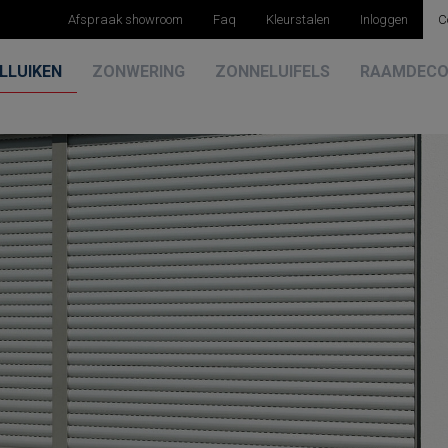
Afspraak showroom
Faq
Kleurstalen
Inloggen
C
LLUIKEN
ZONWERING
ZONNELUIFELS
RAAMDECO