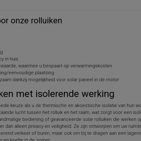
or onze rolluiken
ng
y in huis
iewaarde, waarmee u bespaart op verwarmingskosten
ting/eenvoudige plaatsing
rzaam dankzij mogelijkheid voor solar paneel in de motor
uiken met isolerende werking
goede keuze als u de thermische en akoestische isolatie van hun w
staande lucht tussen het rolluik en het raam, wat zorgt voor een iso
handmatige bediening of geavanceerde solar rolluiken die werken 
r dan alleen privacy en veiligheid. Ze zijn ontworpen om uw ruimte
rend verkeer of buren, maar ook om bij te dragen aan een lagere
r en koelte in de zomer.