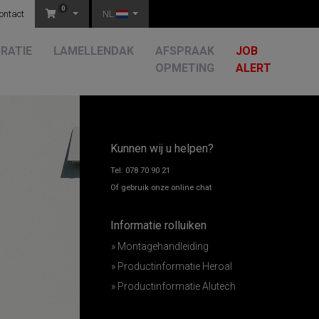
0
ontact
NL
RATIE
LAMELLENDAK
AFSPRAAK
JOB
OPMETING
ALERT
Kunnen wij u helpen?
Tel: 078 70 90 21
Of gebruik onze online chat
Informatie rolluiken
» Montagehandleiding
» Productinformatie Heroal
» Productinformatie Alutech