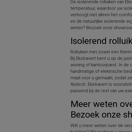
De isolerende rolluiken van E
temperatuur, waardoor uw iso
verhoogt niet alleen het comfo
en de natuurlijke isolerende 
weten? Bezoek onze showroom o
Isolerend rollu
Rolluiken met zowel een therm
Bij Ekstravert bent u op de juis
woning of kantoorpand. In de o
handmatige of elektrische bedi
maat voor u gemaakt, zodat ze 
Alutech. Ekstravert is vooruit
passend bij de rest van uw exte
Meer weten over
Bezoek onze s
Wilt u meer weten over de ver