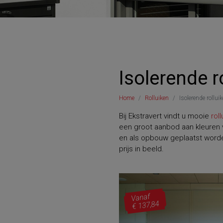
Isolerende r
Home
Rolluiken
Isolerende rollui
Bij Ekstravert vindt u mooie
rol
een groot aanbod aan kleuren v
en als opbouw geplaatst worden
prijs in beeld.
Vanaf
€ 137,84