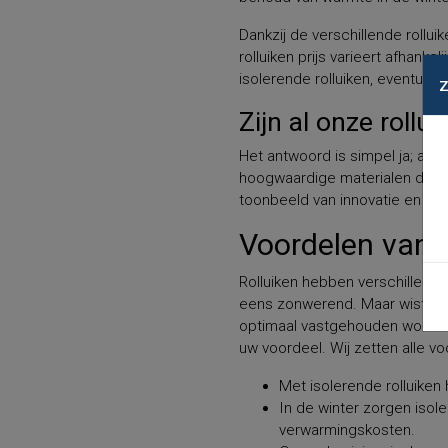
Dankzij de verschillende rolluik
rolluiken prijs varieert afhank
isolerende rolluiken, eventuee
Zijn al onze rollu
Het antwoord is simpel ja; al 
hoogwaardige materialen die ui
toonbeeld van innovatie en fun
Voordelen van i
Rolluiken hebben verschillend
eens zonwerend. Maar wist u d
optimaal vastgehouden worden 
uw voordeel. Wij zetten alle vo
Met isolerende rolluiken
In de winter zorgen isole
verwarmingskosten.