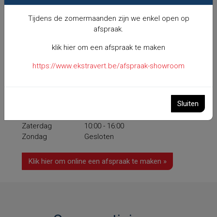
Frans beirenslaan 11
Tijdens de zomermaanden zijn we enkel open op
2150 Borsbeek
afspraak.
Tel.
078 70 90 21
klik hier om een afspraak te maken
Openingstijden
https://www.ekstravert.be/afspraak-showroom
Maandag
Gesloten
Dinsdag
Op afspraak
Woensdag
Op afspraak
Sluiten
Donderdag
Op afspraak
Vrijdag
Op afspraak
Zaterdag
10:00 - 16:00
Zondag
Gesloten
Klik hier om online een afspraak te maken »