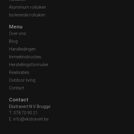
Aluminium rolluiken
Isolerende rolluiken
Menu
Over ons
Blog
Handleidingen
Inmeetinstructies
Herstellingsformulier
Realisaties
Outdoor living
Contact
Contact
Ekstravert N.V. Brugge
T:
078 70 90 21
E:
info@ekstravert.be