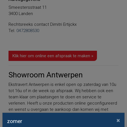
Smeestersstraat 11
3400 Landen
Rechtsreeks contact Dimitri Ertijckx
Tel.
0472808530
Klik hier om online een afspraak te maken »
Showroom Antwerpen
Ekstravert Antwerpen is enkel open op zaterdag van 10u
tot 16u of in de week op afspraak. Wij hebben ook een
team klaar om plaatsingen te doen en service te
verlenen. Heeft u onze producten online geconfigureerd
en wenst u overgaan te aankoop dan komen wij met
plezier uw zonwering opmeten.
×
zomer
Adresgegevens