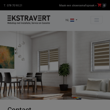
0
T: 078 70 90 21
Maak een showroomafspraak »
NL
Contact