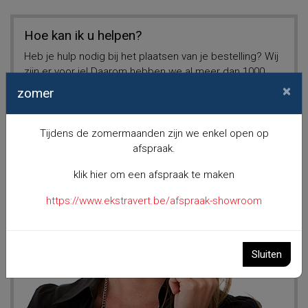
Hoe kan ik u helpen?
Heb je hulp nodig bij het plaatsen van je bestelling? Wij
zijn er voor je! Daarom hebben we al meer dan 1000
tevreden klanten.
×
zomer
Tijdens de zomermaanden zijn we enkel open op
afspraak.
klik hier om een afspraak te maken
https://www.ekstravert.be/afspraak-showroom
Sluiten