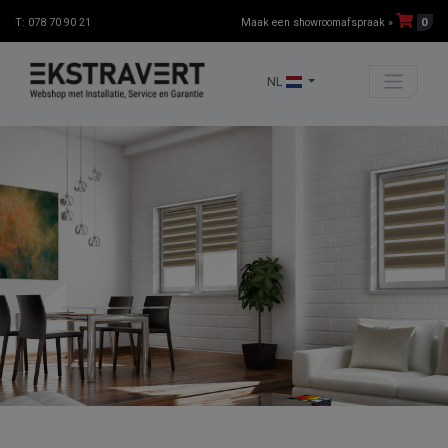
0
T: 078 70 90 21
Maak een showroomafspraak »
NL