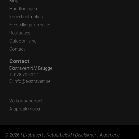
Blog
Handleidingen
Inmeetinstructies
Herstellingsformulier
Realisaties
Outdoor living
Contact
Contact
Ekstravert N.V. Brugge
T:
078 70 90 21
E:
info@ekstravert.be
Verkoopaccount
Afspraak maken
© 2026 | Ekstravert |
Retourbeleid
|
Disclaimer
|
Algemene