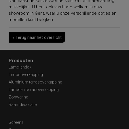
Dat maakt de keuze voor de kleur of het materiaal nog
makkelijker. U bent ook van harte welkom in onze
showroom in Gent, waar u onze verschillende opties en
modellen kunt bekijken.
« Terug naar het overzicht
Producten
Lamellendak
Terrasoverkapping
Aluminium terrasoverkapping
Lamellen terrasoverkapping
Zonwering
Raamdecoratie
Screens