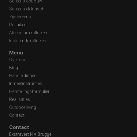
Screens opbouw
Screens elektrisch
Zipscreens
Rolluiken
Aluminium rolluiken
Isolerende rolluiken
Menu
Over ons
Blog
Handleidingen
Inmeetinstructies
Herstellingsformulier
Realisaties
Outdoor living
Contact
Contact
Ekstravert N.V. Brugge