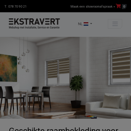
0
T: 078 70 90 21
Maak een showroomafspraak »
NL
Geschikte raambekleding voor