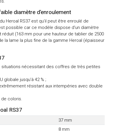
es.
aible diamètre d’enroulement
du Heroal RS37 est qu’il peut être enroulé de
st possible car ce modèle dispose d’un diamètre
 réduit (163 mm pour une hauteur de tablier de 2500
 de la lame la plus fine de la gamme Heroal (épaisseur
.
37
s situations nécessitant des coffres de très petites
 U globale jusqu’à 42 % ;
xtrêmement résistant aux intempéries avec double
de coloris.
oal RS37
37 mm
8 mm