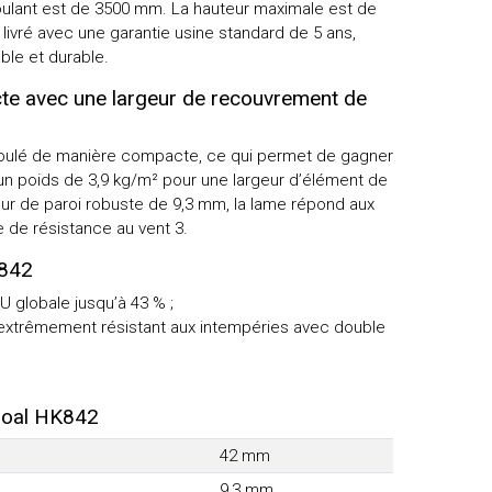
roulant est de 3500 mm. La hauteur maximale est de
ivré avec une garantie usine standard de 5 ans,
able et durable.
e avec une largeur de recouvrement de
roulé de manière compacte, ce qui permet de gagner
a un poids de 3,9 kg/m² pour une largeur d’élément de
r de paroi robuste de 9,3 mm, la lame répond aux
e de résistance au vent 3.
K842
 U globale jusqu’à 43 % ;
xtrêmement résistant aux intempéries avec double
roal HK842
42 mm
9,3 mm