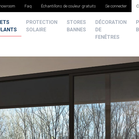
showroom
Faq
Échantillons de couleur gratuits
Se connecter
C
ETS
PROTECTION
STORES
DÉCORATION
ULANTS
SOLAIRE
BANNES
DE
B
FENÊTRES