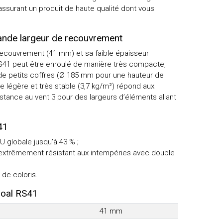
assurant un produit de haute qualité dont vous
nde largeur de recouvrement
recouvrement (41 mm) et sa faible épaisseur
RS41 peut être enroulé de manière très compacte,
s de petits coffres (Ø 185 mm pour une hauteur de
e légère et très stable (3,7 kg/m²) répond aux
stance au vent 3 pour des largeurs d’éléments allant
41
 U globale jusqu’à 43 % ;
xtrêmement résistant aux intempéries avec double
de coloris.
oal RS41
41 mm