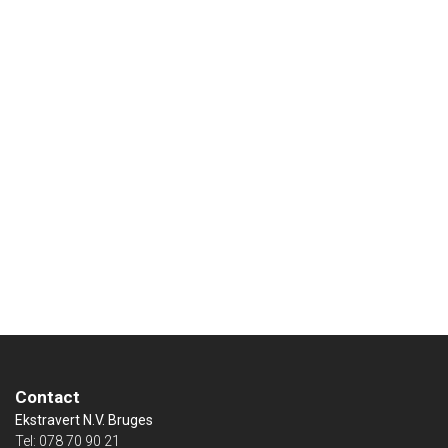
Contact
Ekstravert N.V. Bruges
Tel:
078 70 90 21