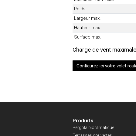
Poids
Largeur max.
Hauteur max.
Surface max.
Charge de vent maximale
Configurez ici votre volet roul
Produits
Pergola bioclimatique
Terrasses couvertes