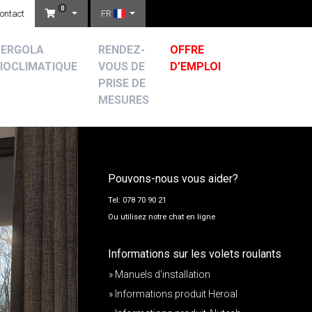
0
ontact
FR
PERGOLA
RENDEZ-
OFFRE
IOCLIMATIQUE
VOUS DE
D’EMPLOI
PRISE DE
MESURES
Pouvons-nous vous aider?
Tel: 078 70 90 21
Ou utilisez notre chat en ligne
Informations sur les volets roulants
» Manuels d'installation
» Informations produit Heroal