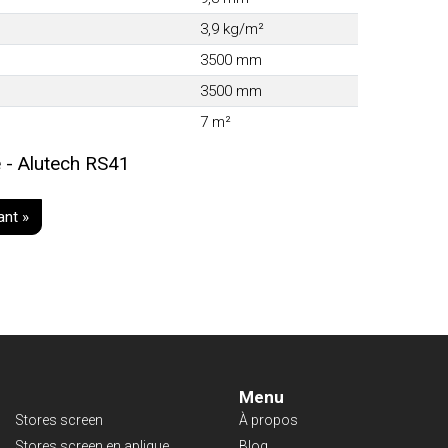
3,9 kg/m²
3500 mm
3500 mm
7 m²
 - Alutech RS41
ant »
Menu
Stores screen
À propos
Stores screen en aplique
Blog