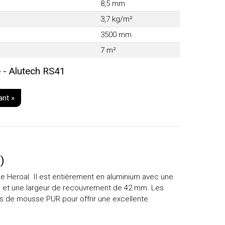
8,5 mm
3,7 kg/m²
3500 mm
7 m²
 - Alutech RS41
ant »
)
de Heroal. Il est entièrement en aluminium avec une
m et une largeur de recouvrement de 42 mm. Les
s de mousse PUR pour offrir une excellente