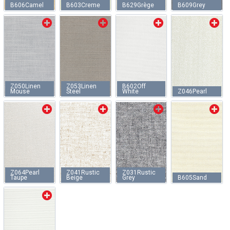
B606Camel
B603Creme
B629Grège
B609Grey
Z050Linen
Z053Linen
B602Off
Mouse
Steel
White
Z046Pearl
Z064Pearl
Z041Rustic
Z031Rustic
Taupe
Beige
Grey
B605Sand