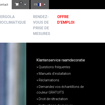
0
ontact
FR
PERGOLA
RENDEZ-
OFFRE
IOCLIMATIQUE
VOUS DE
D’EMPLOI
PRISE DE
MESURES
Klantenservice raamdecoratie
» Questions fréquentes
» Manuels d'installation
» Réclamations
» Demandez vos échantillons de
couleur GRATUITS
» Droit de rétractation