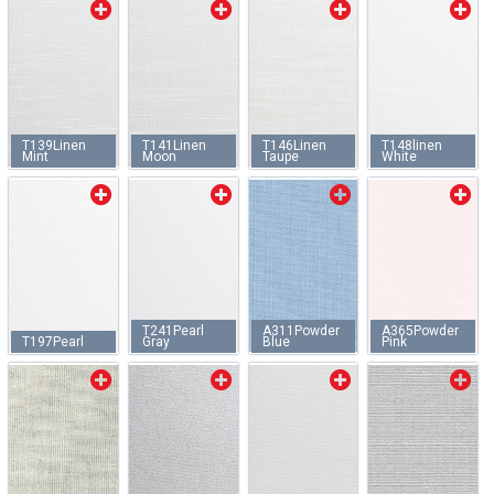
T139Linen
T141Linen
T146Linen
T148linen
Mint
Moon
Taupe
White
T241Pearl
A311Powder
A365Powder
T197Pearl
Gray
Blue
Pink