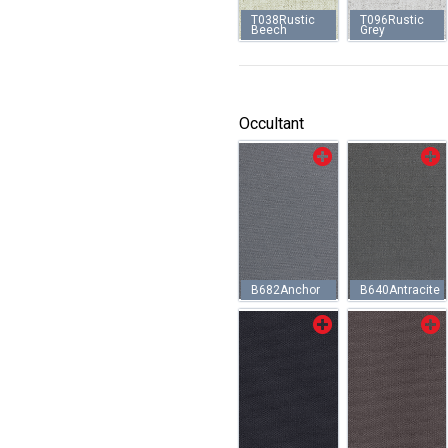
T038Rustic
T096Rustic
Beech
Grey
Occultant
B682Anchor
B640Antracite