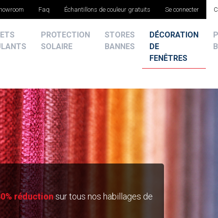
showroom
Faq
Échantillons de couleur gratuits
Se connecter
C
ETS
PROTECTION
STORES
DÉCORATION
ULANTS
SOLAIRE
BANNES
DE
B
FENÊTRES
30% réduction
sur tous nos habillages de