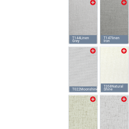
T144Linen
T147linen
Grey
Iron
T058Natural
T022Moonshine
Shine