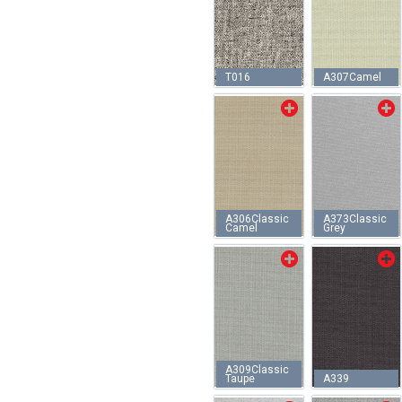
T016
A307Camel
A306Classic
A373Classic
Camel
Grey
A309Classic
Taupe
A339