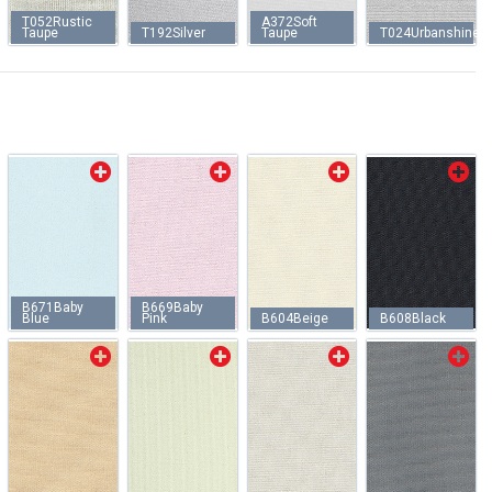
T052Rustic
A372Soft
Taupe
T192Silver
Taupe
T024Urbanshine
B671Baby
B669Baby
Blue
Pink
B604Beige
B608Black