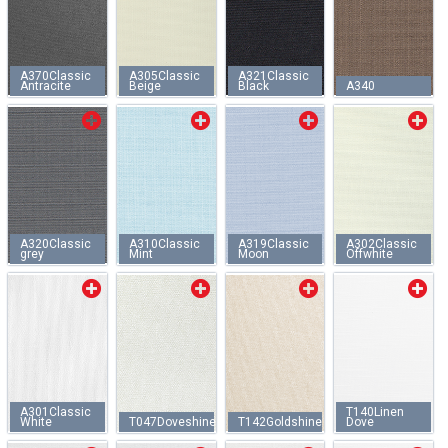
A370Classic
A305Classic
A321Classic
Antracite
Beige
Black
A340
A320Classic
A310Classic
A319Classic
A302Classic
grey
Mint
Moon
Offwhite
A301Classic
T140Linen
White
T047Doveshine
T142Goldshine
Dove