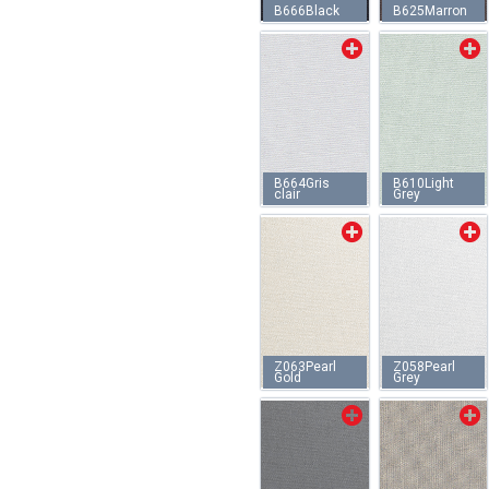
B666Black
B625Marron
B664Gris
B610Light
clair
Grey
Z063Pearl
Z058Pearl
Gold
Grey