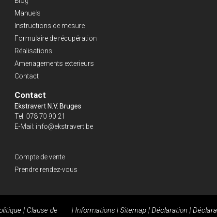
Blog
Manuels
Instructions de mesure
Formulaire de récupération
Réalisations
Amenagements exterieurs
Contact
Contact
Ekstravert N.V. Bruges
Tel:
078 70 90 21
E-Mail:
info@ekstravert.be
Compte de vente
Prendre rendez-vous
olitique
|
Clause de
|
Informations
|
Sitemap
|
Déclaration
|
Déclara