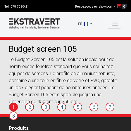
0
Tél: 078 70 90 21
Rendez-vous en showroom »
FR
Budget screen 105
Le Budget Screen 105 est la solution idéale pour de
nombreuses fenêtres standard que vous souhaitez
équiper de screens. Le profilé en aluminium robuste,
combiné à une toile en fibre de verre et PVC, garantit
un look élégant pendant de nombreuses années. Le
Budget Screen 105 est disponible jusqu’à une
dimension de 450 cm sur 350 cm.
1
2
3
4
5
6
7
8
Produits