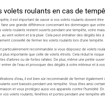
s volets roulants en cas de tempê
pête, il est important de savoir si vos volets roulants doivent êtr
 faire une grande différence concernant les dommages que votre h
 vos volets roulants restent ouverts pendant une tempête, votre mai
au vent violent et à la pluie. Cela peut entraîner des dégâts liés 
ivement conseillé de fermer les volets roulants lors d’une tempête.
t particulièrement recommandée si vous disposez de volets roulan
t plus importante que celle de volets étroits. Cela réduit le ris
es d’arbres ou de fortes rafales. De plus, même une petite ouver
er entrer de l’eau et provoquer des dégâts à votre intérieur et à vos
nfiltrations d’eau, il est bien sûr recommandé de fermer également
roulants sont baissés pendant une tempête. Vous êtes ainsi certai
maison et vous protégez aussi vos appareils contre l’humidité. En 
r vos volets roulants, fenêtres et portes pendant une tempête afin 