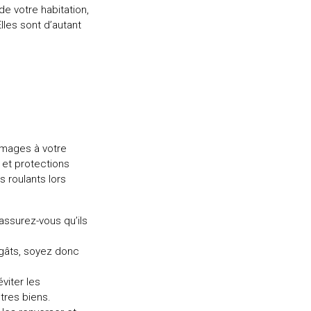
e votre habitation,
Elles sont d’autant
mmages à votre
s et protections
s roulants lors
assurez-vous qu’ils
gâts, soyez donc
viter les
tres biens.