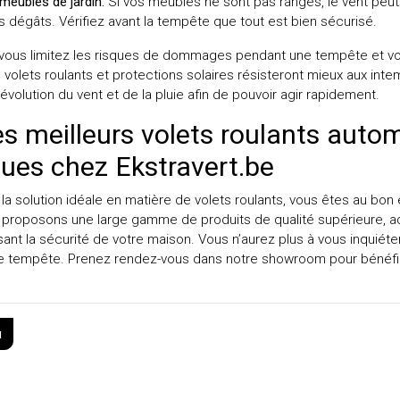
meubles de jardin.
Si vos meubles ne sont pas rangés, le vent peut 
 dégâts. Vérifiez avant la tempête que tout est bien sécurisé.
 vous limitez les risques de dommages pendant une tempête et v
 volets roulants et protections solaires résisteront mieux aux int
l’évolution du vent et de la pluie afin de pouvoir agir rapidement.
es meilleurs volets roulants auto
ques chez Ekstravert.be
la solution idéale en matière de volets roulants, vous êtes au bon
s proposons une large gamme de produits de qualité supérieure, a
sant la sécurité de votre maison. Vous n’aurez plus à vous inqui
une tempête. Prenez rendez-vous dans notre showroom pour bénéfi
u