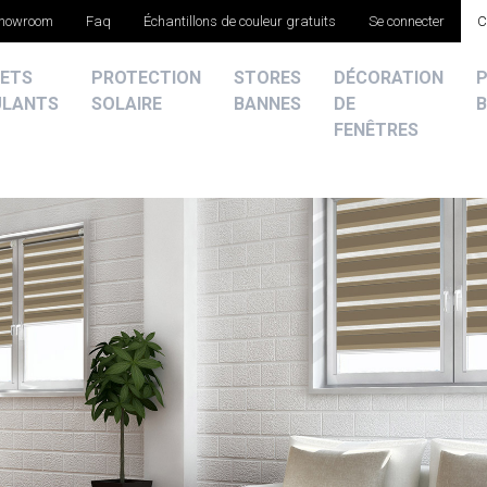
showroom
Faq
Échantillons de couleur gratuits
Se connecter
C
ETS
PROTECTION
STORES
DÉCORATION
ULANTS
SOLAIRE
BANNES
DE
B
FENÊTRES