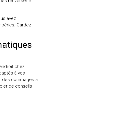
les renverser et
ous avez
empéries. Gardez
matiques
 endroit chez
daptés à vos
éter des dommages à
cier de conseils