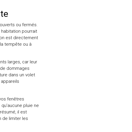
te
e ouverts ou fermés.
abitation pourrait
son est directement
à la tempête ou à
ts larges, car leur
que de dommages
ture dans un volet
 appareils
 vos fenêtres
n qu’aucune pluie ne
résumé, il est
de limiter les