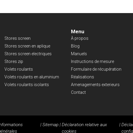
Menu
Stores screen
À propos
Stores screen en aplique
Blog
Stores screen electriques
Manuels
Stores zip
Instructions de mesure
Volets roulants
Formulaire de récupération
Volets roulants en aluminium
Réalisations
Volets roulants isolants
Amenagements exterieurs
Contact
Informations
|
Sitemap
|
Déclaration relative aux
|
Décla
générales
cookies
confid