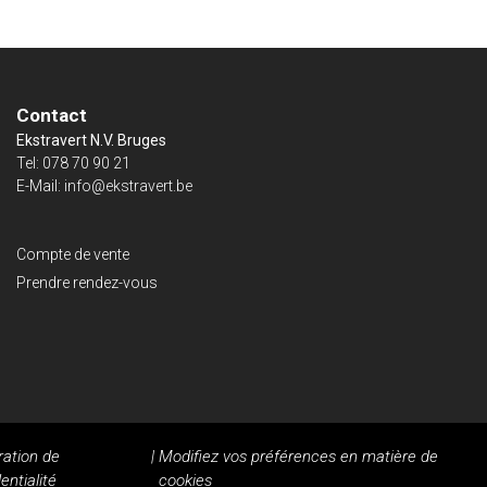
Contact
Ekstravert N.V. Bruges
Tel:
078 70 90 21
E-Mail:
info@ekstravert.be
Compte de vente
Prendre rendez-vous
ration de
|
Modifiez vos préférences en matière de
entialité
cookies